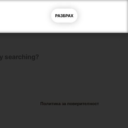
нтакти
РАЗБРАХ
try searching?
Политика за поверителност