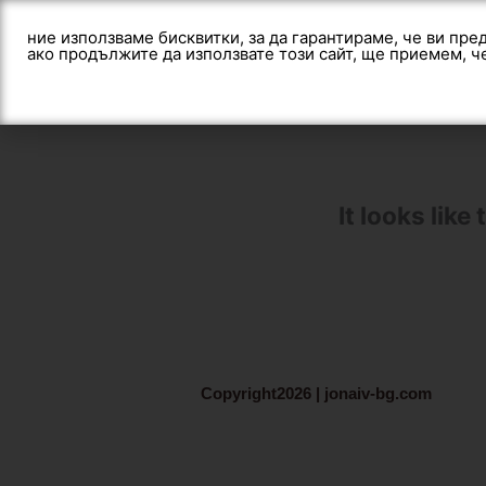
Skip
to
ние използваме бисквитки, за да гарантираме, че ви пр
ако продължите да използвате този сайт, ще приемем, 
content
It looks like
Copyright2026 | jonaiv-bg.com