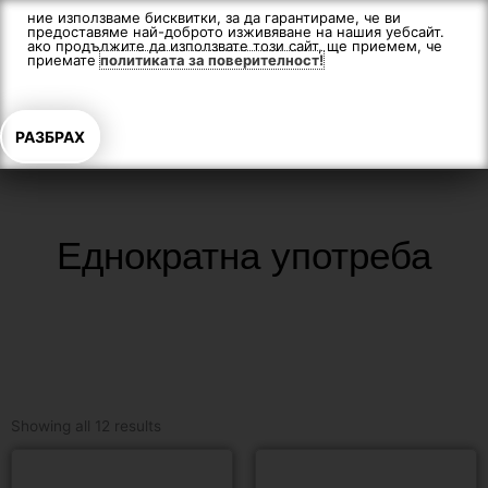
Skip
ние използваме бисквитки, за да гарантираме, че ви
предоставяме най-доброто изживяване на нашия уебсайт.
to
ако продължите да използвате този сайт, ще приемем, че
content
приемате
политиката за поверителност!
РАЗБРАХ
Еднократна употреба
Showing all 12 results