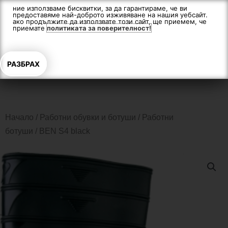
Skip
ние използваме бисквитки, за да гарантираме, че ви
предоставяме най-доброто изживяване на нашия уебсайт.
to
ако продължите да използвате този сайт, ще приемем, че
content
приемате
политиката за поверителност!
РАЗБРАХ
Начало
/
Работни обувки и ботуши
/
Работни
ботуши
/ BEN S4 black