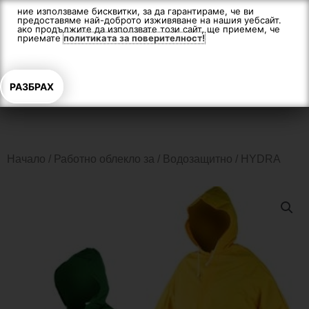
Skip
ние използваме бисквитки, за да гарантираме, че ви
предоставяме най-доброто изживяване на нашия уебсайт.
to
ако продължите да използвате този сайт, ще приемем, че
content
приемате
политиката за поверителност!
РАЗБРАХ
Начало
/
Работно облекло за
/
Водозащитно
/ HYDRA