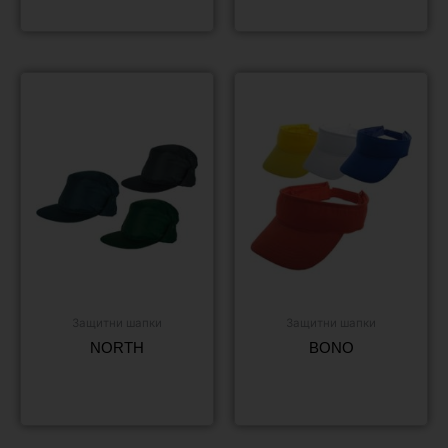
Защитни шапки
Защитни шапки
NORTH
BONO
Още
Още