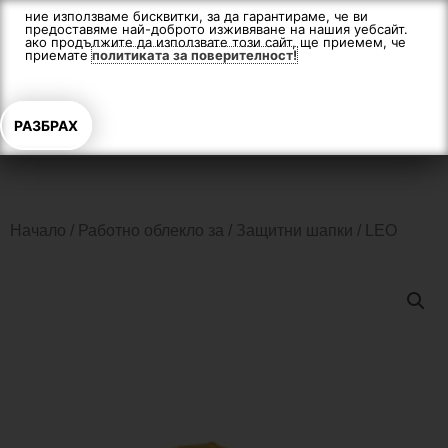
Skip
ние използваме бисквитки, за да гарантираме, че ви
предоставяме най-доброто изживяване на нашия уебсайт.
to
ако продължите да използвате този сайт, ще приемем, че
content
приемате
политиката за поверителност!
РАЗБРАХ
Начало
/
Работно облекло за
/
Защитни шапки
/ LEO