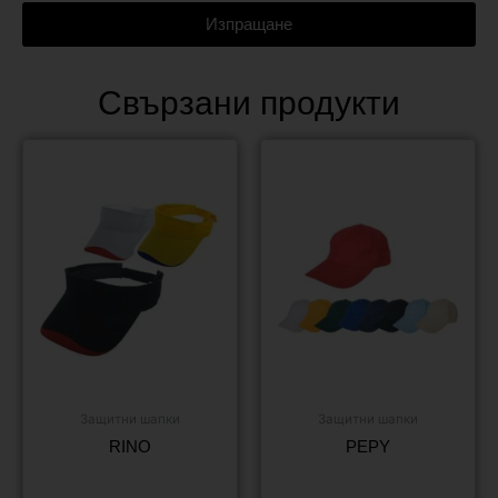
Изпращане
Свързани продукти
Защитни шапки
Защитни шапки
RINO
PEPY
Още
Още