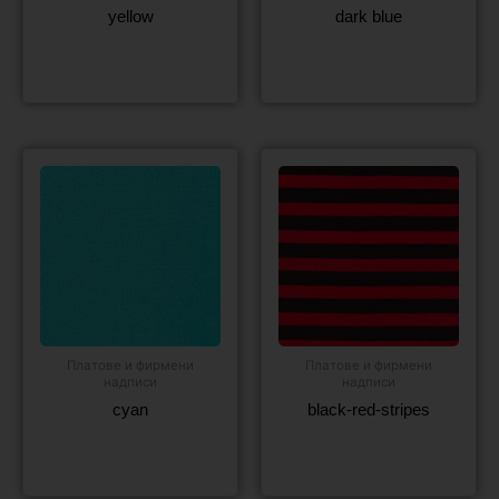
yellow
dark blue
Още
Още
Платове и фирмени
Платове и фирмени
надписи
надписи
cyan
black-red-stripes
Още
Още