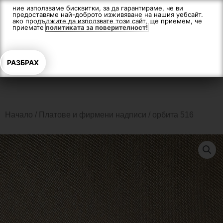
Skip
ние използваме бисквитки, за да гарантираме, че ви
предоставяме най-доброто изживяване на нашия уебсайт.
to
ако продължите да използвате този сайт, ще приемем, че
content
приемате
политиката за поверителност!
РАЗБРАХ
Начало
/
Платове и фирмени надписи
/ орбита 516