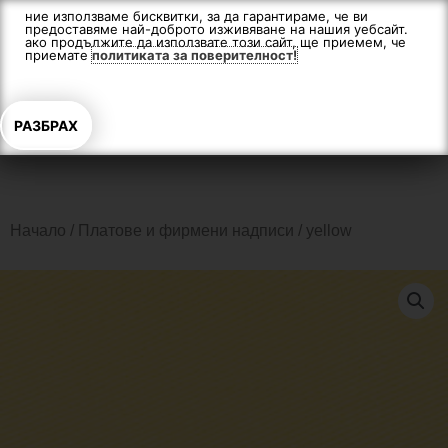
Skip
ние използваме бисквитки, за да гарантираме, че ви
предоставяме най-доброто изживяване на нашия уебсайт.
to
ако продължите да използвате този сайт, ще приемем, че
content
приемате
политиката за поверителност!
РАЗБРАХ
Начало
/
Платове и фирмени надписи
/ yellow