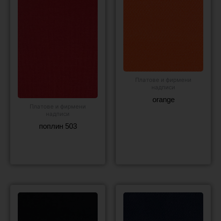
Платове и фирмени
надписи
orange
Платове и фирмени
надписи
Още
поплин 503
Още